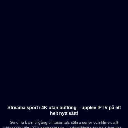
Streama sport i 4K utan buffring – upplev IPTV på ett
helt nytt sätt!
Ge dina barn tillgång till tusentals säkra serier och filmer, allt
inkluderat i ditt IPTV-abonnemang. Underhållning för hela familjen –