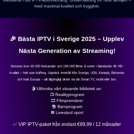
med maximal kvalitet och trygghet.
🎉 Bästa IPTV i Sverige 2025 – Upplev
Nästa Generation av Streaming!
Streama över 40 000 livekanaler och 199 000 filmer & serier i bländande 4K HD-
kvalitet – helt utan buffring. Upptäck innehåll från Sverige, USA, Kanada, Bahamas
och hela Europa – allt tillgängligt direkt via din Smart TV, mobil eller box.
🎬 Utforska vårt växande bibliotek av:
📺 Realityprogram
🎞️ Filmpremiärer
📚 Barnprogram
⚽ Livesänd sport
✅ VIP IPTV-paket från endast €89,99 / 12 månader