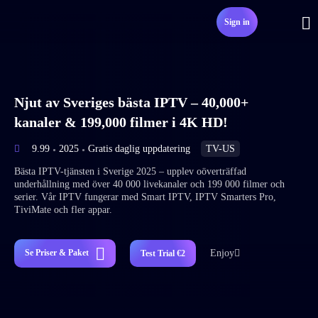
Sign in
Njut av Sveriges bästa IPTV – 40,000+
kanaler & 199,000 filmer i 4K HD!
9.99
2025
Gratis daglig uppdatering
TV-US
Bästa IPTV-tjänsten i Sverige 2025 – upplev oöverträffad
underhållning med över 40 000 livekanaler och 199 000 filmer och
serier. Vår IPTV fungerar med Smart IPTV, IPTV Smarters Pro,
TiviMate och fler appar.
Enjoy
Se Priser & Paket
Test Trial €2